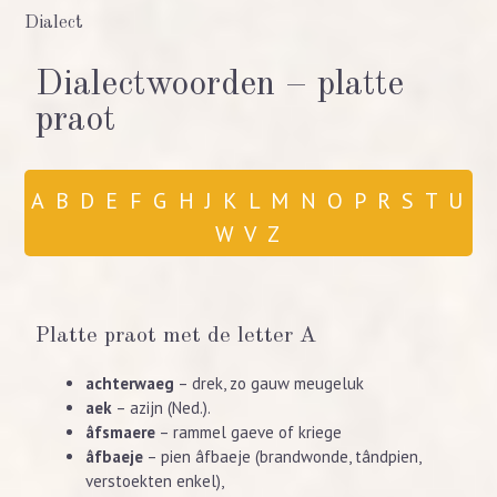
Dialect
Dialectwoorden – platte
praot
A
B
D
E
F
G
H
J
K
L
M
N
O
P
R
S
T
U
W
V
Z
Platte praot met de letter A
achterwaeg
– drek, zo gauw meugeluk
aek
– azijn (Ned.).
âfsmaere
– rammel gaeve of kriege
âfbaeje
– pien âfbaeje (brandwonde, tândpien,
verstoekten enkel),