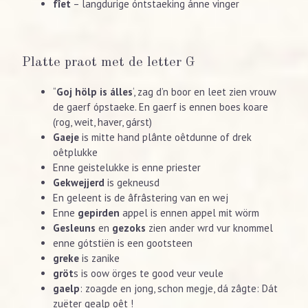
fîet
– langdurige óntstaeking ánne vinger
Platte praot met de letter G
“
Goj hölp is álles
‘, zag d’n boor en leet zien vrouw
de gaerf ópstaeke. En gaerf is ennen boes koare
(rog, weit, haver, gárst)
Gaeje
is mitte hand plânte oêtdunne of drek
oêtplukke
Enne geistelukke is enne priester
Gekwejjerd
is gekneusd
En geleent is de âfrâstering van en wej
Enne
gepirden
appel is ennen appel mit wörm
Gesleuns
en
gezoks
zien ander wrd vur knommel
enne gótstiën is een gootsteen
greke
is zanike
gröt
s is oow örges te good veur veule
gaelp
: zoagde en jong, schon megje, dá zâgte: Dát
zuëter gealp oêt !