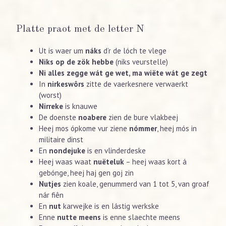
Platte praot met de letter N
Ut is waer um
náks
d’r de lóch te vlege
Niks op de zök hebbe
(niks veurstelle)
Ni alles zegge wát ge wet, ma wiëte wát ge zegt
In
nirkeswôrs
zitte de vaerkesnere verwaerkt
(worst)
Nirreke
is knauwe
De doenste
noabere
zien de bure vlakbeej
Heej mos ópkome vur ziene
nómmer
, heej mós in
militaire dinst
En
nondejuke
is en vlinderdeske
Heej waas waat
nuëteluk
– heej waas kort á
gebónge, heej haj gen goj zin
Nutjes
zien koale, genummerd van 1 tot 5, van groaf
nár fiên
En
nut
karwejke is en lástig werkske
Enne
nutte meens
is enne slaechte meens