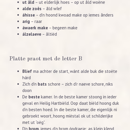
ut âld
– ut elderlijk hoes – op ut âld woëne
alde zoês
– âld wîef
áhisse
– d’n hoond kwoad make op iemes ânders
arig
– raar
áwaerk make
– begeen make
álzelaeve
– âltiëd
Platte praot met de letter B
Blief
ma achter de start, wánt alde buk die stoëte
hárd
Zich d’n
bats
schore – zich d’r naeve schore, niks
doon
De
beste
kamer. In de beste kamer stoong in ieder
geval en Heilig Hartbiëld. Oop daat biëld hoong duk
d’n besten hoed. In die beste kamer, die eigenlijk ni
gebroekt woort, hoong miëstal ok ut schilderijke
met ut “oëg”.
D’n
brom
. iemes d’n brom ópdraeje: as klein kîend