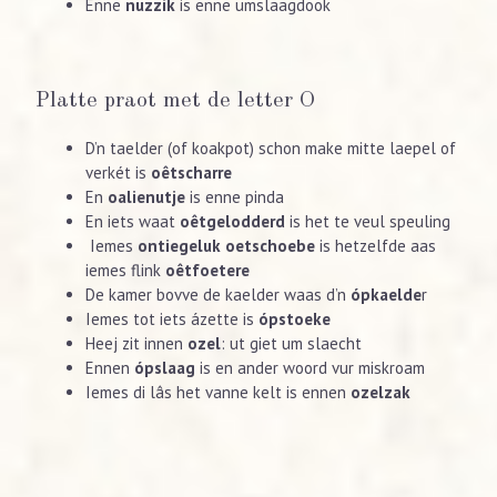
Enne
nuzzik
is enne umslaagdook
Platte praot met de letter O
D’n taelder (of koakpot) schon make mitte laepel of
verkét is
oêtscharre
En
oalienutje
is enne pinda
En iets waat
oêtgelodderd
is het te veul speuling
Iemes
ontiegeluk oetschoebe
is hetzelfde aas
iemes flink
oêtfoetere
De kamer bovve de kaelder waas d’n
ópkaelde
r
Iemes tot iets ázette is
ópstoeke
Heej zit innen
ozel
: ut giet um slaecht
Ennen
ópslaag
is en ander woord vur miskroam
Iemes di lâs het vanne kelt is ennen
ozelzak