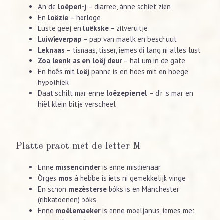
An de
loëperi-j
– diarree, ánne schiët zien
En
loëzie
– horloge
Luste geej en
luëkske
– zilveruitje
Luiwîeverpap
– pap van maelk en beschuut
Leknaas
– tisnaas, tisser, iemes di lang ni alles lust
Zoa leenk as en loëj deur
– hal um in de gate
En hoês mit
loëj
panne is en hoes mit en hoëge
hypothiëk
Daat schilt mar enne
loëzepiemel
– d’r is mar en
hiël klein bitje verscheel
Platte praot met de letter M
Enne
missendinder
is enne misdienaar
Örges
mos
á hebbe is iets ni gemekkelijk vinge
En schon
mezèsterse
bóks is en Manchester
(ribkatoenen) bóks
Enne
moëlemaeker
is enne moeljanus, iemes met