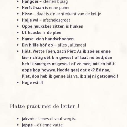
Hangoër
– kleinen blaag
Herfsthaan
is enne puber
Hisse
– daat is d’n achterkant van de kni-je
Hojje wâ
– afscheidsgroet
Oppe huukskes zitten is hurken
Ut huuske is de plee
Hause zien handschoenen
D’n hiële höf op
– alles , allemoal
Hôlt. Wette Toën, zach Piet: As ik zoë es enne
kier richtig oêt bin gewest of laat nó bed, dan
heb ik smerges ut geveul of ze meej mit en hôlt
oppe kop howwe. Hedde geej dat ok? Bé nae,
Piet, doa heb ik genne lâs va, ik ziej ni getrouwd !
Hojje wâ !!!
Platte praot met de letter J
jakvot
– iemes di veul weg is.
jeppe
– d’r enne vatte