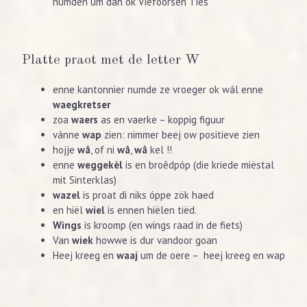
numden um dan ok Viëfoorsen Ties
Platte praot met de letter W
enne kantonnier numde ze vroeger ok wál enne
waegkretser
zoa
waers
as en vaerke – koppig figuur
vánne
wap
zien: nimmer beej ow positieve zien
hojje
wâ
, of ni
wâ
,
wâ
kel !!
enne
weggekèl
is en broêdpóp (die kriede miëstal
mit Sinterklas)
wazel
is proat di niks óppe zök haed
en hiël
wiel
is ennen hiëlen tiëd.
Wings
is kroomp (en wings raad in de fiets)
Van
wiek
howwe is dur vandoor goan
Heej kreeg en
waaj
um de oere – heej kreeg en wap