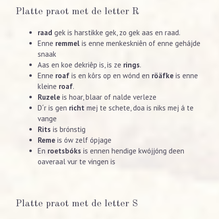
Platte praot met de letter R
raad
gek is harstikke gek, zo gek aas en raad.
Enne
remmel
is enne menkeskniên of enne gehájde
snaak
Aas en koe dekriêp is, is ze
rings
.
Enne
roaf
is en kôrs op en wónd en
röäfke
is enne
kleine
roaf
.
Ruzele
is hoar, blaar of nalde verleze
D´r is gen
richt
mej te schete, doa is niks mej á te
vange
Rits
is brónstig
Reme
is ów zelf ópjage
En
roetsbóks
is ennen hendige kwójjóng deen
oaveraal vur te vingen is
Platte praot met de letter S