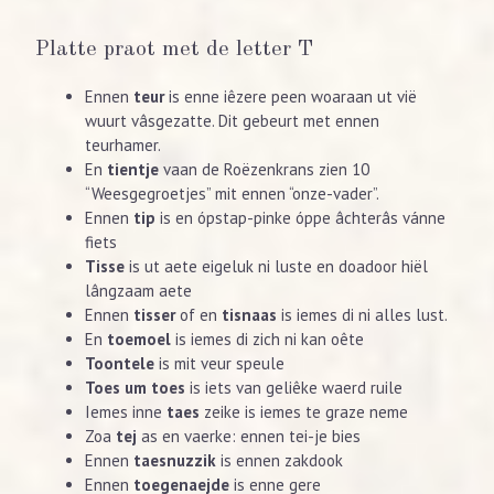
Platte praot met de letter T
Ennen
teur
is enne iêzere peen woaraan ut vië
wuurt vâsgezatte. Dit gebeurt met ennen
teurhamer.
En
tientje
vaan de Roëzenkrans zien 10
“Weesgegroetjes” mit ennen “onze-vader”.
Ennen
tip
is en ópstap-pinke óppe âchterâs vánne
fiets
Tisse
is ut aete eigeluk ni luste en doadoor hiël
lângzaam aete
Ennen
tisser
of en
tisnaas
is iemes di ni alles lust.
En
toemoel
is iemes di zich ni kan oête
Toontele
is mit veur speule
Toes um toes
is iets van geliêke waerd ruile
Iemes inne
taes
zeike is iemes te graze neme
Zoa
tej
as en vaerke: ennen tei-je bies
Ennen
taesnuzzik
is ennen zakdook
Ennen
toegenaejde
is enne gere