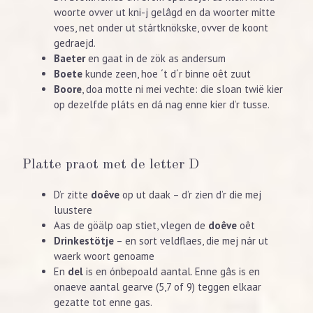
woorte ovver ut kni-j gelâgd en da woorter mitte
voes, net onder ut stártknökske, ovver de koont
gedraejd.
Baeter
en gaat in de zök as andersum
Boete
kunde zeen, hoe ´t d´r binne oêt zuut
Boore
, doa motte ni mei vechte: die sloan twië kier
op dezelfde pláts en dá nag enne kier d’r tusse.
Platte praot met de letter D
D’r zitte
doêve
op ut daak – d’r zien d’r die mej
luustere
Aas de göälp oap stiet, vlegen de
doêve
oêt
Drinkestötje
– en sort veldflaes, die mej nár ut
waerk woort genoame
En
del
is en ónbepoald aantal. Enne gâs is en
onaeve aantal gearve (5,7 of 9) teggen elkaar
gezatte tot enne gas.