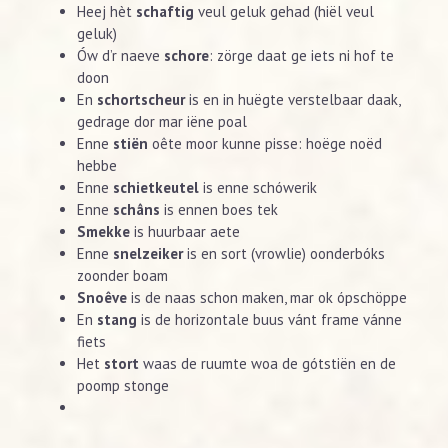
Heej hèt
schaftig
veul geluk gehad (hiël veul
geluk)
Ów d’r naeve
schore
: zörge daat ge iets ni hof te
doon
En
schortscheur
is en in huëgte verstelbaar daak,
gedrage dor mar iëne poal
Enne
stiën
oête moor kunne pisse: hoëge noëd
hebbe
Enne
schietkeutel
is enne schówerik
Enne
schâns
is ennen boes tek
Smekke
is huurbaar aete
Enne
snelzeiker
is en sort (vrowlie) oonderbóks
zoonder boam
Snoêve
is de naas schon maken, mar ok ópschöppe
En
stang
is de horizontale buus vánt frame vánne
fiets
Het
stort
waas de ruumte woa de gótstiën en de
poomp stonge