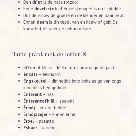
Den
drîet
is de nate rotzooi
Enne
duvelsstok
of duvelsknuppel is en lisdodde
Dut de vrouw de groete en de kiender en paar neut.
Ennen
deem
is d’n tepel van en koew of geit. De
koew het d’t veer, de geit mar twië
Platte praot met de letter E
effen
af kîeke – kîeke of ut oow ni good gaait
ènkáts
– eekhoorn.
Engskeutel
– din hedde inne bóks as ge van engs
inne bóks hed gedoan
Éntreent
– has
Èntreentofhiël
– zoawát
Èrmój
– ni veul hebbe
Èrmójzaejer
– ennen erme
Erpel
– petatte
Esbaer
– aardbei