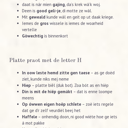
daat is nár mien
gajing
, da’s krek wá’k woj.
Deen is
good geli-je
, di motte ze wál.
Mit
geweald
kunde wál en geit op ut daak kriege.
Iemes de
gros
wissele is iemes de woarheid
vertelle
Gòwechtig
is binnenkort
Platte praot met de letter H
In oow leste hemd zitte gen taese
– as ge doëd
ziet, kunde niks mej neme
Hiep
– platte biêl (duk bot). Zoa bót as en hiëp
Din is mit de hiëp gemákt
– dat is enne loompe
meens
Op ówwen eigen hoëp schîete
– zoë iets regele
dat ge d’r zelf veurdiël beej het
Haffele
– onhendig doon, ni good wiëte hoe ge iets
á mot pakke