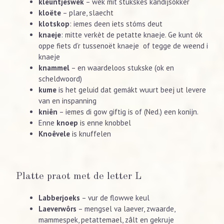
kleuntjeswék
– wek mit stukskes kandijsókker
kloëte
– plare, slaecht
klotskop
: iemes deen iets stóms deut
knaeje
: mitte verkèt de petatte knaeje. Ge kunt ók
oppe fiets d’r tussenoët knaeje of tegge de weend i
knaeje
knammel
– en waardeloos stukske (ok en
scheldwoord)
kume
is het geluid dat gemákt wuurt beej ut levere
van en inspanning
kniên
– iemes di gow giftig is of (Ned.) een konijn.
Enne
knoep
is enne knobbel
Knoêvele
is knuffelen
Platte praot met de letter L
Labberjoeks
– vur de flowwe keul
Laeverwôrs
– mengsel va laever, zwaarde,
mammespek, petattemael, zâlt en gekruje