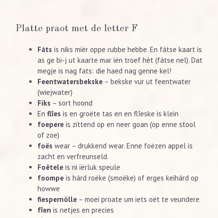
Platte praot met de letter F
Fáts
is niks miër oppe rubbe hebbe. En fátse kaart is
as ge bi-j ut kaarte mar iën troef hèt (fátse nel). Dat
megje is nag fats: die haed nag genne kel!
Feentwatersbekske
– bekske vur ut feentwater
(wiejwater)
Fiks
– sort hoond
En
flîes
is en groëte tas en en flîeske is klein
foepere
is zittend op en neer goan (op enne stool
of zoe)
foës
wear – drukkend wear. Enne foëzen appel is
zacht en verfreunseld.
Foêtele
is ni iërluk speule
foompe
is hárd roëke (smoëke) of erges keihárd op
howwe
fiespernölle
– moei proate um iets oët te veundere
fîen
is netjes en precies