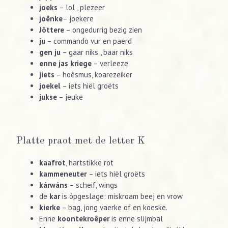
joeks
– lol , plezeer
joênke
– joekere
Jöttere
– ongedurrig bezig zien
ju
– commando vur en paerd
gen ju
– gaar niks , baar niks
enne jas kriege
– verleeze
jiets
– hoêsmus, koarezeiker
joekel
– iets hiël groëts
jukse
– jeuke
Platte praot met de letter K
kaafrot
, hartstikke rot
kammeneuter
– iets hiël groëts
kárwáns
– scheif, wings
de
kar
is ópgeslage: miskroam beej en vrow
kierke
– bag, jong vaerke of en koeske.
Enne
koontekroêper
is enne slijmbal