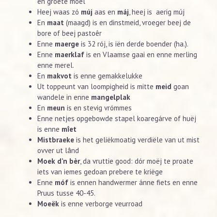
en groëte moel
Heej waas zó
múj
aas en
máj
, heej is aerig múj
En
maat
(maagd) is en dinstmeid, vroeger beej de
bore of beej pastoêr
Enne
maerge
is 32 rój, is iën derde boender (ha.).
Enne
maerklaf
is en Vlaamse gaai en enne merling
enne merel.
En
makvot
is enne gemakkelukke
Ut toppeunt van loompigheid is mitte
meid
goan
wandele in enne
mangelplak
En
meun
is en stevig vrómmes
Enne netjes opgebowde stapel koaregárve of huëj
is enne
mîet
Mistbraeke
is het geliëkmoatig verdiële van ut mist
ovver ut lând
Moek d’n bèr
, da vruttie good: dór moëj te proate
iets van iemes gedoan prebere te kriëge
Enne
móf
is ennen handwermer ánne fiets en enne
Pruus tusse 40-45.
Moeëk
is enne verborge veurroad