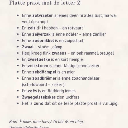
Platte praot met de letter Z
Enne
zátvraeter
is iemes deen ni alles lust, má wá
veul ópschöpt
En
zeis
d’r i hebben – en rotvaart
Enne
zeiverzak
is enne nöäler – enne zaniker
Enne
zoêpnikkel
is en zuipschuit
Zwaai
– stoëm , dâmp
Heej kreeg flink
zwaens
– en pak rammel, preugel
En
zwiëtliefke
is en kort hempje
En
zeikstreen
is enne lâstige, enne zeiker
Enne
zekdöämpel
is en mier
Enne
zoadkriëmer
is enne zoadhandelaar
(scheldwoord – zeiker )
En
zoês
is en flodderig iemes
Zwaegelstekskes
zien lucifers
Het is
zund
dat dit de leste platte proat is vurlüpig.
Bron: È maes inne taes / Zò bót ás en hiep.
Horster dialectbukskes