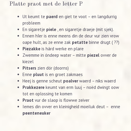
Platte praot met de letter P
Ut keumt te
paerd
en giet te voot – en langdurrig
probleem
En sigaretje
piele
, en sigaretje draeje (mit sjek).
Ennen hîer is enne meens din de deur vur zien vrow
oape hult, as ze enne zak
petatte
binne drugt ( ??)
Piezakke
is hárd werke en plare
Zwemme in óndeep water – mitte
piezel
ovver de
kiezel
Pitsers
zien dör (doorns)
Enne
pluut
is en groet zakmaes
Heej is genne scheut
poalver
waerd – niks waerd
Prakkezere
keumt van erm luuj – noëd dwingt oow
tot en oplossing te komen
Praot
vur de slaop is flowwe zeiver
Iemes din ovver en kleinigheid moeiluk deut – enne
peenteneuker