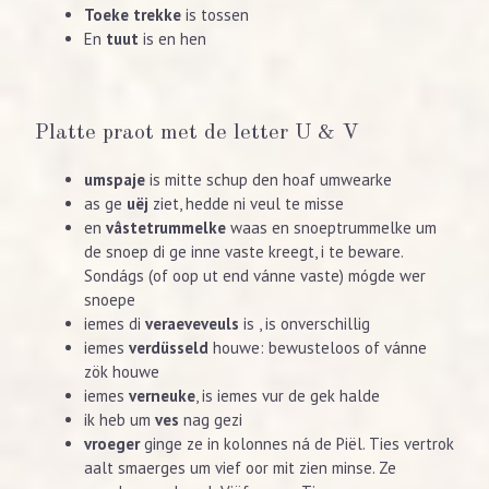
Toeke trekke
is tossen
En
tuut
is en hen
Platte praot met de letter U & V
umspaje
is mitte schup den hoaf umwearke
as ge
uëj
ziet, hedde ni veul te misse
en
vâstetrummelke
waas en snoeptrummelke um
de snoep di ge inne vaste kreegt, i te beware.
Sondágs (of oop ut end vánne vaste) mógde wer
snoepe
iemes di
veraeveveuls
is , is onverschillig
iemes
verdüsseld
houwe: bewusteloos of vánne
zök houwe
iemes
verneuke
, is iemes vur de gek halde
ik heb um
ves
nag gezi
vroeger
ginge ze in kolonnes ná de Piël. Ties vertrok
aalt smaerges um vief oor mit zien minse. Ze